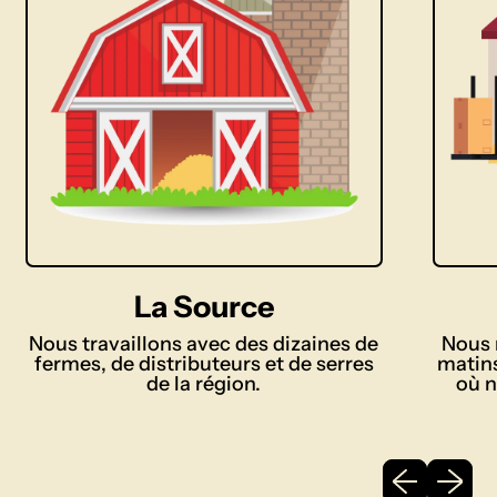
La Source
Nous travaillons avec des dizaines de
Nous 
fermes, de distributeurs et de serres
matins
de la région.
où 
Diapositive
Diaposi