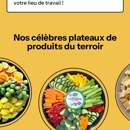
votre lieu de travail !
Nos célèbres plateaux de
produits du terroir
L
e
p
l
a
t
e
a
u
d
e
l