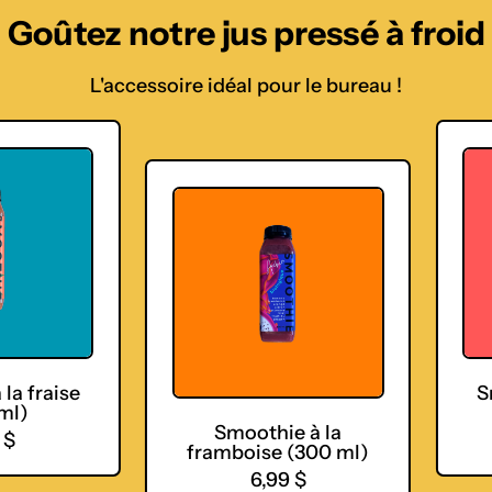
Goûtez notre jus pressé à froid
L'accessoire idéal pour le bureau !
S
m
o
o
t
h
i
e
à
l
a
f
 fraise
Smo
r
)
a
Smoothie à la
m
framboise (300 ml)
b
P
6,99 $
o