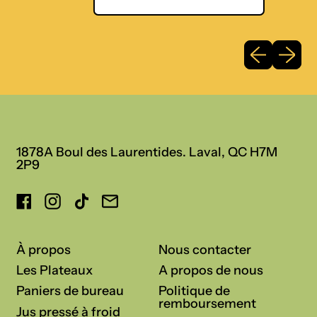
r
i
i
s
x
e
n
Diapositive
Diaposi
(
o
3
r
0
m
0
a
m
l
l
)
1878A Boul des Laurentides. Laval, QC H7M
2P9
Facebook
Instagram
TikTok
Courriel
:
À propos
Nous contacter
Les Plateaux
A propos de nous
Paniers de bureau
Politique de
remboursement
Jus pressé à froid