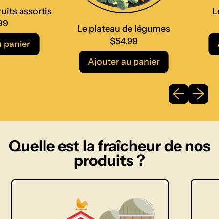
é
ts assortis
Le 
g
u
Le plateau de légumes
m
Prix no
e
$54.99
panier
Aj
s
Prix normal
Ajouter au panier
teau
Le
plateau
Diapositive
Diaposi
ts
de
ortis
légumes
Quelle est la fraîcheur de nos
produits ?