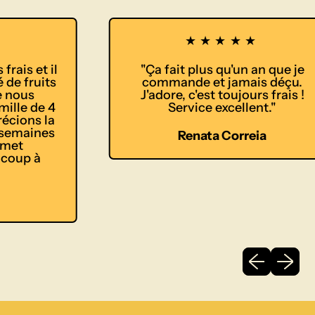
★★★★★
ais et il
"Ça fait plus qu'un an que je
e fruits
commande et jamais déçu.
nous
J'adore, c'est toujours frais !
lle de 4
Service excellent."
ions la
semaines
Renata Correia
et
oup à
Diapositive
Diaposi