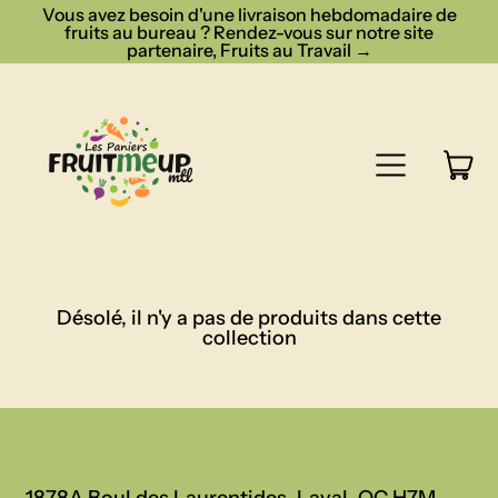
Vous avez besoin d'une livraison hebdomadaire de
fruits au bureau ? Rendez-vous sur notre site
partenaire, Fruits au Travail →
Menu
ar
Chari
Désolé, il n'y a pas de produits dans cette
collection
1878A Boul des Laurentides. Laval, QC H7M